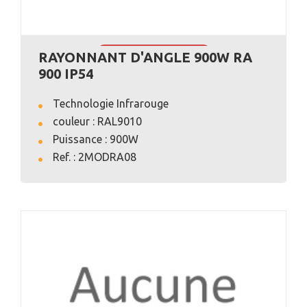
RAYONNANT D'ANGLE 900W RA
VOIR L'ANNONCE
900 IP54
Technologie Infrarouge
couleur : RAL9010
Puissance : 900W
Ref. : 2MODRA08