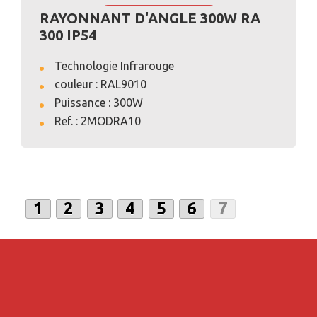
RAYONNANT D'ANGLE 300W RA
VOIR L'ANNONCE
300 IP54
Technologie Infrarouge
couleur : RAL9010
Puissance : 300W
Ref. : 2MODRA10
1
2
3
4
5
6
7