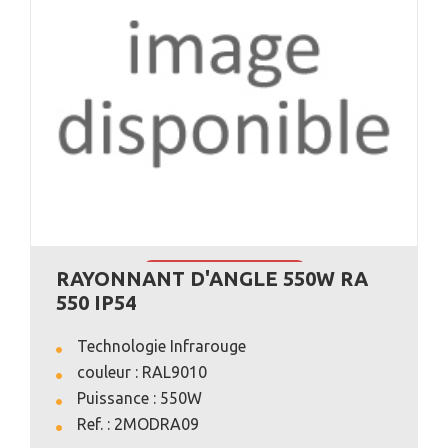
RAYONNANT D'ANGLE 550W RA
VOIR L'ANNONCE
550 IP54
Technologie Infrarouge
couleur : RAL9010
Puissance : 550W
Ref. : 2MODRA09