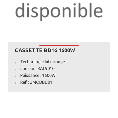
CASSETTE BD16 1600W
VOIR L'ANNONCE
Technologie Infrarouge
couleur : RAL9010
Puissance : 1600W
Ref. : 2MODBD01