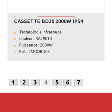
CASSETTE BD20 2000W IP54
VOIR L'ANNONCE
Technologie Infrarouge
couleur : RAL9010
Puissance : 2000W
Ref. : 2MODBD03
1
2
3
4
5
6
7