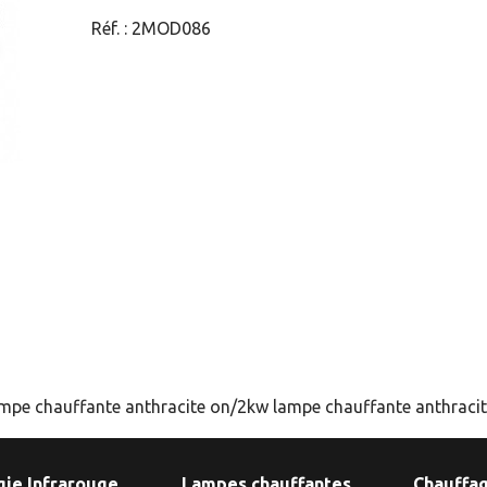
Réf. :
2MOD086
mpe chauffante anthracite on/2kw lampe chauffante anthracit
gie Infrarouge
Lampes chauffantes
Chauffag