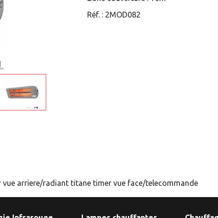
Réf. :
2MOD082
er vue arriere/radiant titane timer vue face/telecommande
gie Infrarouge
Lampes chauffantes
Chauffag